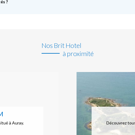
és ?
Nos Brit Hotel
à proximité
M
itué à Auray.
Découvrez tous