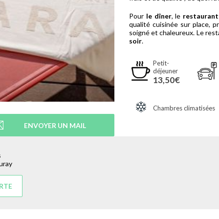
Pour
le dîner
, le
restauran
qualité cuisinée sur place, p
soigné et chaleureux. Le res
soir
.
Petit-
déjeuner
13,50€
Chambres climatisées
ENVOYER UN MAIL
s
uray
ARTE