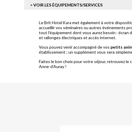
> VOIR LES ÉQUIPEMENTS/SERVICES
Le Brit Hotel
met également à votre dispositi
Kara
accueillir vos séminaires ou autres événements pr
tout l’équipement dont vous aurez besoin : écran d
et rallonges électriques et accès internet.
Vous pouvez venir accompagné de vos
petits ani
établissement ; un supplément vous sera simplemen
Faites le bon choix pour votre séjour, retrouvez le 
Anne-d’Auray !