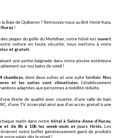
 la Baie de Quiberon ? Retrouvez-nous au Brit Hotel Kara,
d’Auray
!
 des plages du golfe du Morbihan, notre hôtel est
ouvert
 votre voiture en toute sécurité, nous mettons à votre
 clos et gratuit
.
faisant une petite baignade dans notre piscine extérieure
ablement sur nos bains de soleil !
4 chambres
, dont deux suites et une suite familiale.
Nos
ures et les suites sont climatisées.
L’établissement
hambres adaptées aux personnes à mobilité réduite.
ne literie de qualité avec couette, d’une salle de bain
C, d'une TV écran plat ainsi que d'un accès gratuit à une
 chaque matin dans notre
hôtel à Sainte-Anne-d'Auray
,
 et de 8h à 10h les week-ends et jours fériés
. Les
écieront notre buffet généreusement garni de produits
ir votre palais dès le réveil !