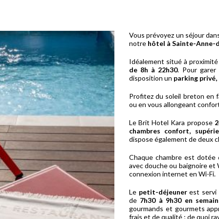
Vous prévoyez un séjour dans
notre
hôtel à Sainte-Anne-
Idéalement situé à proximité
de 8h à 22h30
. Pour garer
disposition un
parking privé,
Profitez du soleil breton en 
ou en vous allongeant confort
Le Brit Hotel Kara propose
2
chambres confort, supérie
dispose également de deux c
Chaque chambre est dotée d’u
avec douche ou baignoire et W
connexion internet en Wi-Fi.
Le
petit-déjeuner
est servi
de
7h30 à 9h30 en semaine
gourmands et gourmets appr
frais et de qualité ; de quoi rav